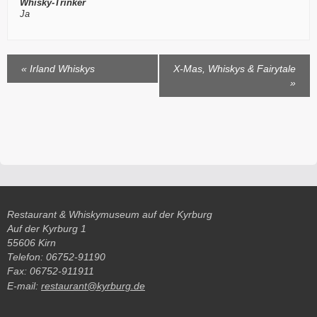
Whisky-Trinker
Ja
Veranstaltung
«
Irland Whiskys
X-Mas, Whiskys & Fairytale
»
Navigation
Restaurant & Whiskymuseum auf der Kyrburg
Auf der Kyrburg 1
55606 Kirn
Telefon: 06752-91190
Fax: 06752-911911
E-mail:
restaurant@kyrburg.de