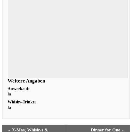
Weitere Angaben
Ausverkauft
Ja
Whisky-Trinker
Ja
Veranstaltung
«
X-Mas, Whiskys &
Dinner for One
»