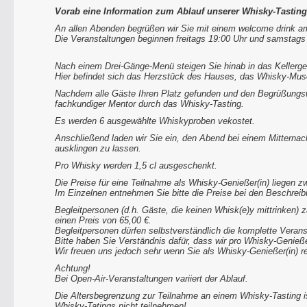
Vorab eine Information zum Ablauf unserer Whisky-Tasting
An allen Abenden begrüßen wir Sie mit einem welcome drink am
Die Veranstaltungen beginnen freitags 19:00 Uhr und samstags
Nach einem Drei-Gänge-Menü steigen Sie hinab in das Kellerg
Hier befindet sich das Herzstück des Hauses, das Whisky-Mu
Nachdem alle Gäste Ihren Platz gefunden und den Begrüßungswhi
fachkundiger Mentor durch das Whisky-Tasting.
Es werden 6 ausgewählte Whiskyproben vekostet.
Anschließend laden wir Sie ein, den Abend bei einem Mitternac
ausklingen zu lassen.
Pro Whisky werden 1,5 cl ausgeschenkt.
Die Preise für eine Teilnahme als Whisky-Genießer(in) liegen z
Im Einzelnen entnehmen Sie bitte die Preise bei den Beschrei
Begleitpersonen (d.h. Gäste, die keinen Whisk(e)y mittrinken)
einen Preis von 65,00 €.
Begleitpersonen dürfen selbstverständlich die komplette Veranst
Bitte haben Sie Verständnis dafür, dass wir pro Whisky-Genie
Wir freuen uns jedoch sehr wenn Sie als Whisky-Genießer(in) re
Achtung!
Bei Open-Air-Veranstaltungen variiert der Ablauf.
Die Altersbegrenzung zur Teilnahme an einem Whisky-Tasting is
Whisky-Tatings nicht teilnehmen!