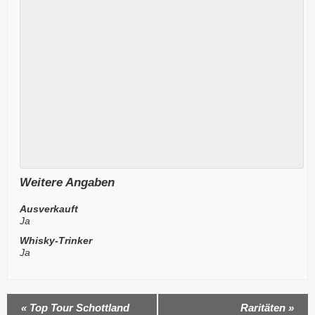
Weitere Angaben
Ausverkauft
Ja
Whisky-Trinker
Ja
Veranstaltung
«
Top Tour Schottland
Raritäten
»