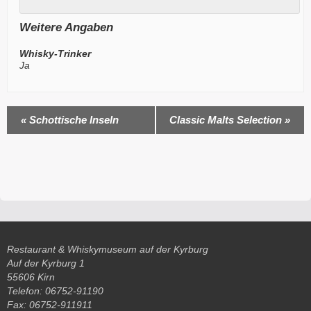
Weitere Angaben
Whisky-Trinker
Ja
Veranstaltung
«
Schottische Inseln
Classic Malts Selection
»
Navigation
Restaurant & Whiskymuseum auf der Kyrburg
Auf der Kyrburg 1
55606 Kirn
Telefon: 06752-91190
Fax: 06752-911911