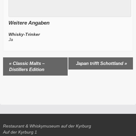
Weitere Angaben
Whisky-Trinker
Ja
Veranstaltung
«
Classic Malts –
Japan trifft Schottland
»
Distillers Edition
Navigation
Restaurant & Whiskymuseum auf der Kyrburg
Auf der Kyrburg 1