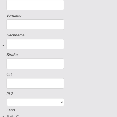
Vorname
Nachname
Straße
Ort
PLZ
Land
E-Mail
*