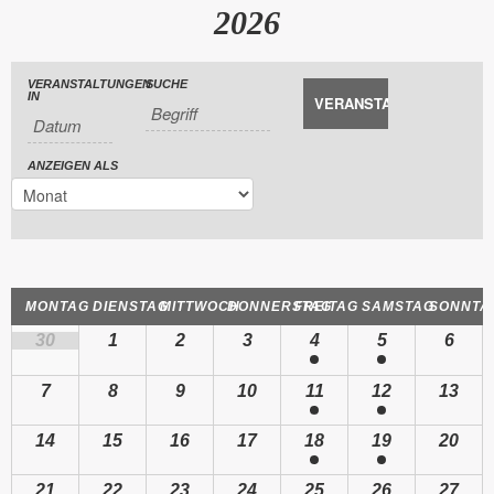
2026
Veranstaltungen
Veranstaltungen
VERANSTALTUNGEN
SUCHE
Veranstaltung
IN
Such-
Suche
Ansichtennavigation
und
ANZEIGEN ALS
Ansichtennavigation
Kalender
MONTAG
DIENSTAG
MITTWOCH
DONNERSTAG
FREITAG
SAMSTAG
SONNTA
von
Kalender
30
1
2
3
4
5
6
von
Veranstaltungen
Veranstaltungen
7
8
9
10
11
12
13
14
15
16
17
18
19
20
21
22
23
24
25
26
27