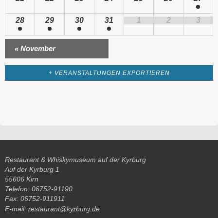
28
29
30
31
1
2
3
«
November
+ VERANSTALTUNGEN EXPORTIEREN
Restaurant & Whiskymuseum auf der Kyrburg
Auf der Kyrburg 1
55606 Kirn
Telefon: 06752-91190
Fax: 06752-911911
E-mail:
restaurant@kyrburg.de